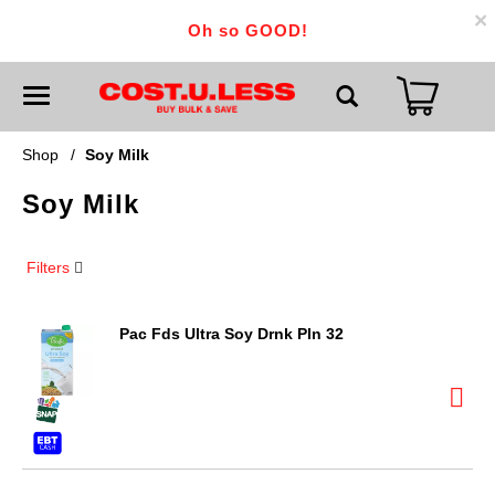
×
Oh so GOOD!
T
o
g
g
Shop
/
Soy Milk
l
e
Soy Milk
n
a
v
i
Filters
g
a
t
i
Pac Fds Ultra Soy Drnk Pln 32
o
n